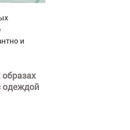
ных
о
антно и
 образах
с одеждой