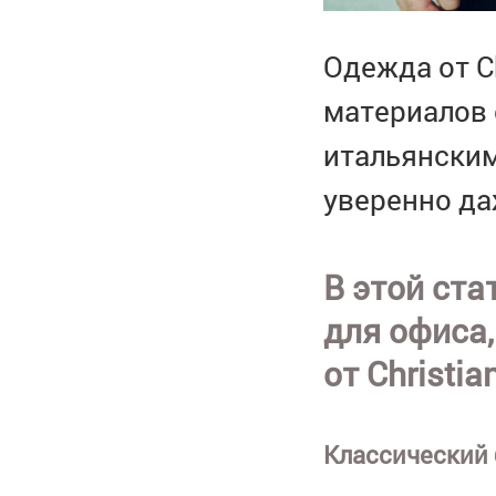
Одежда от C
материалов 
итальянским
уверенно да
В этой ста
для офиса
от Christian
Классический