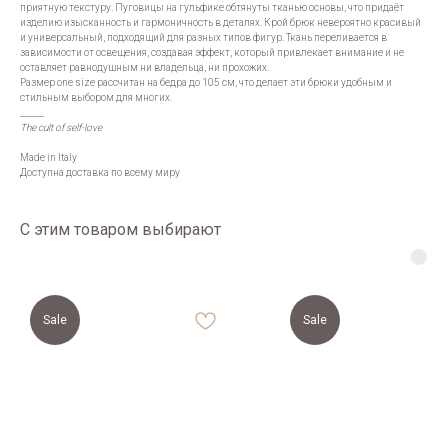
приятную текстуру. Пуговицы на гульфике обтянуты тканью основы, что придаёт
изделию изысканность и гармоничность в деталях. Крой брюк невероятно красивый
и универсальный, подходящий для разных типов фигур. Ткань переливается в
зависимости от освещения, создавая эффект, который привлекает внимание и не
оставляет равнодушным ни владельца, ни прохожих.
Размер one size рассчитан на бедра до 105 см, что делает эти брюки удобным и
стильным выбором для многих.
______
The cult of self-love
Made in Italy
Доступна доставка по всему миру
С этим товаром выбирают
Sale
Sale