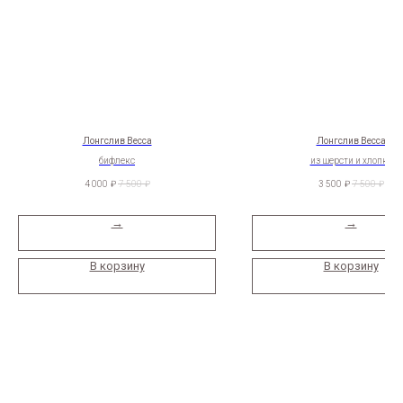
Каталог
Sale
Популярное
Костюмы
Жакеты
Рубашки
Лонгслив Becca
Лонгслив Becca
Футболки и топы
бифлекс
из шерсти и хлопка
Шелковые костюмы
4 000
₽
7 500
₽
3 500
₽
7 500
₽
Брюки и юбки
Сеты с шортами
→
→
Лонгсливы
Cвитшоты и худи
В корзину
В корзину
Сезонное
8 903 555 8271
Inst