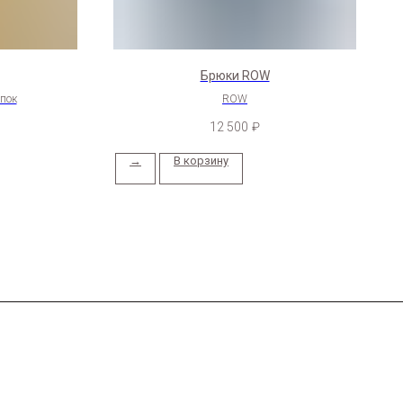
Брюки ROW
опок
ROW
12 500
₽
→
В корзину
Шелковые костюмы
Брюки и юбки
Сеты с шортами
Лонгсливы
Cвитшоты и худи
Сезонное