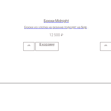
Брюки Midnight
Брюки из хлопка на резинке подходят на бедра
до 105 см
12 500
₽
→
В корзину
→
8 903 555 8271
Christian.wrld@yande
Каталог