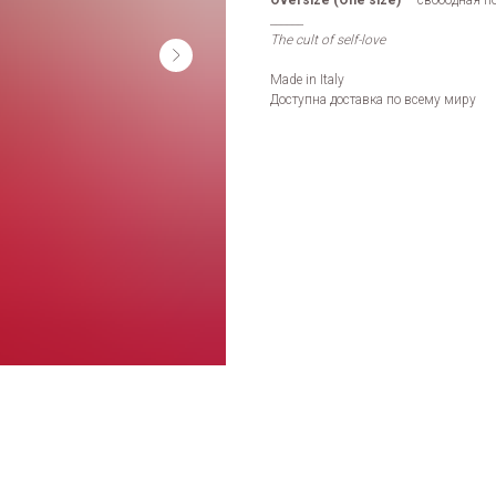
Oversize (One size)
— свободная по
______
The cult of self-love
Made in Italy
Доступна доставка по всему миру