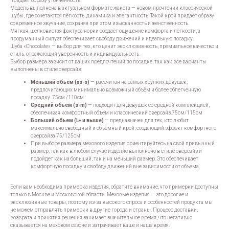
придаёт образу утончённость.
Модель выполнена в актуальном формате жакета — новом прочтении классической
шубы, где сочетаются лёгкость, динамика и элегантность. Такой крой придаёт образу
современное звучание, сохраняя при этом изысканность и женственность.
Мягкая, шелковистая фактура норки создаёт ощущение комфорта и лёгкости, а
продуманный силуэт обеспечивает свободу движений и идеальную посадку.
Шуба «Chocolate» — выбор для тех, кто ценит эксклюзивность, премиальное качество и
стиль, отражающий уверенность и индивидуальность.
Выбор размера зависит от ваших предпочтений по посадке, так как все варианты
выполнены в стиле оверсайз:
Меньший обьем (xs-s)
— рассчитан на самых хрупких девушек,
предпочитающих минимально возможный объём и более облегченную
посадку. 75см /110см
Средний обьем (s-m)
— подходит для девушек со средней комплекцией,
обеспечивая комфортный объём и классический оверсайз.75см/115см
Больший обьем (L+ и выше)
— предназначен для тех, кто любит
максимально свободный и объёмный крой, создающий эффект комфортного
оверсайза.75/125см
При выборе размера мехового изделия ориентируйтесь на свой привычный
размер, так как в любом случае изделие выполнено в стиле оверсайз и
подойдет как на больший, так и на меньший размер. Это обеспечивает
комфортную посадку и свободу движений вне зависимости от объема.
Если вам необходима примерка изделия, обратите внимание, что примерки доступны
только в Москве и Московской области. Меховые изделия — это дорогие и
эксклюзивные товары, поэтому из-за высокого спроса и особенностей продукта мы
не можем отправлять примерки в другие города и страны. Процесс доставки,
возврата и принятия решения занимает значительное время, что негативно
сказывается на меховом сезоне и затрачивает ваше и наше время.