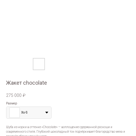
Жакет chocolate
275 000
₽
Размер
Xs-S
Шуба из норки в оттенке «Chocolate» — воплощение сдержанной роскоши и
современного стиля. Глубокий шоколадный тон подчёркивает благородство меха и