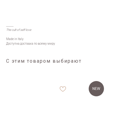
______
The cult of self-love
Made in Italy
Доступна доставка по всему миру
С этим товаром выбирают
NEW
Каталог
Sale
Популярное
Костюмы
Жакеты
Рубашки