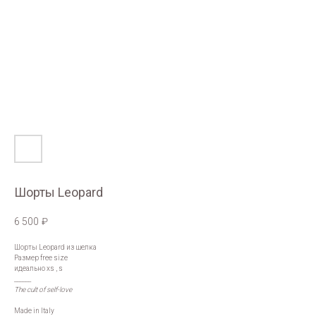
Шорты Leopard
6 500
₽
Шорты Leopard из шелка
Размер free size
идеально xs , s
______
The cult of self-love
Made in Italy